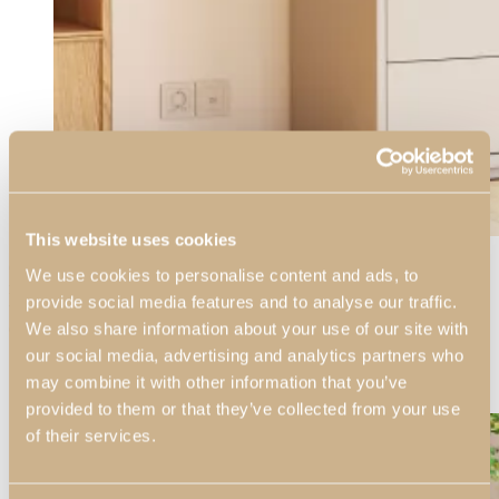
This website uses cookies
Os
espelhos retangulares
são uma ótima escolha para
espaços
mais
We use cookies to personalise content and ads, to
modernos e minimalistas. Podem ser usados ​​em conjugação com
provide social media features and to analyse our traffic.
uma grande variedade de outras peças, desde um quadro até algo
We also share information about your use of our site with
com um papel mais funcional.
our social media, advertising and analytics partners who
Espelhos Decorativos
may combine it with other information that you’ve
provided to them or that they’ve collected from your use
of their services.