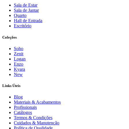
Sala de Estar
Sala de Jantar
Quarto
Hall de Entrada
Escritório
Coleções
Soho
Zenit
Logan
Enzo
Kyara
New
Links Úteis
Blog
Materiais & Acabamentos
Profissionais
Catálogos
Termos & Condições
Cuidados & Manutenção
Política de Qualidade