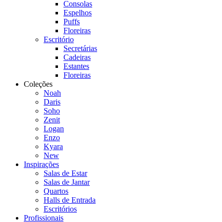
Consolas
Espelhos
Puffs
Floreiras
Escritório
Secretárias
Cadeiras
Estantes
Floreiras
Coleções
Noah
Daris
Soho
Zenit
Logan
Enzo
Kyara
New
Inspirações
Salas de Estar
Salas de Jantar
Quartos
Halls de Entrada
Escritórios
Profissionais