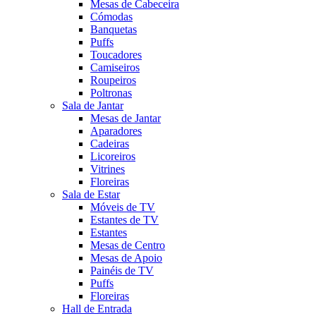
Mesas de Cabeceira
Cómodas
Banquetas
Puffs
Toucadores
Camiseiros
Roupeiros
Poltronas
Sala de Jantar
Mesas de Jantar
Aparadores
Cadeiras
Licoreiros
Vitrines
Floreiras
Sala de Estar
Móveis de TV
Estantes de TV
Estantes
Mesas de Centro
Mesas de Apoio
Painéis de TV
Puffs
Floreiras
Hall de Entrada