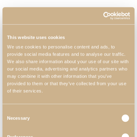
This website uses cookies
We use cookies to personalise content and ads, to
provide social media features and to analyse our traffic.
We also share information about your use of our site with
our social media, advertising and analytics partners who
may combine it with other information that you’ve
provided to them or that they’ve collected from your use
Personalização
of their services.
Personalização
Consent
Materiais & Acabamentos
Necessary
Selection
Com mais de 40 anos de experiência no mobiliário, na Pacheco's
encontra uma variada seleção de Materiais e Acabamentos que vão