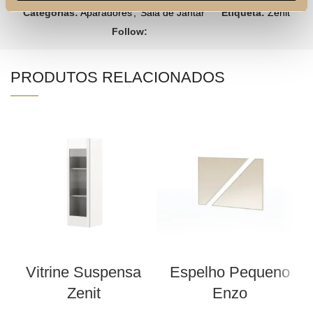
Categorias:
Aparadores
,
Sala de Jantar
Etiqueta:
Zenit
Follow:
PRODUTOS RELACIONADOS
Vitrine Suspensa
Espelho Pequeno
A
Zenit
Enzo