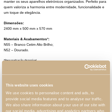
manter os seus aparelhos eletrónicos organizados. Perfeito para
quem valoriza a harmonia entre modernidade, funcionalidade e
um toque de elegância.
Dimensões:
2400 mm x 500 mm x 570 mm
Materiais & Acabamentos
*
:
N55 – Branco Cetim Alto Brilho;
N52 – Dourado.
*Personalização disponível
Quero mais informações
Ver Catálogos
This website uses cookies
DESCRIÇÃO
We use cookies to personalise content and ads, to
provide social media features and to analyse our traffic.
We also share information about your use of our site with
our social media, advertising and analytics partners who