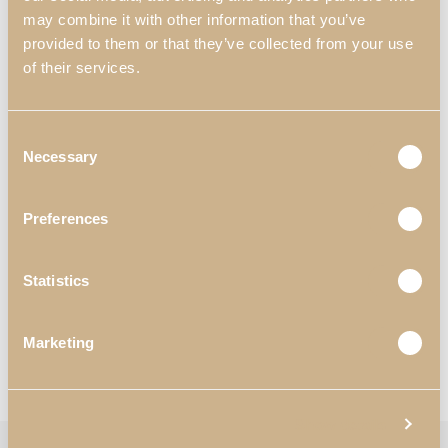
may combine it with other information that you’ve
provided to them or that they’ve collected from your use
of their services.
Consent
Necessary
Selection
Preferences
Statistics
Marketing
PERSONALIZAÇÃO
Show details
Categorias:
Móveis de TV
,
Sala de Estar
Etiqueta:
Noah