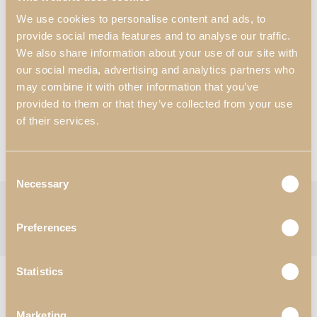
1900 mm x 350 mm x 1645 mm
We use cookies to personalise content and ads, to
provide social media features and to analyse our traffic.
Materiais & Acabamentos
*
:
N56- Branco Cetim Mate;
We also share information about your use of our site with
N13- Nogueira Mate.
our social media, advertising and analytics partners who
may combine it with other information that you’ve
*Personalização disponível
provided to them or that they’ve collected from your use
of their services.
Quero mais informações
Ver Catálogos
Consent
Necessary
Selection
Categorias:
Escritório
,
Estantes
,
Sala de Estar
Etiqueta:
Zenit
Preferences
Follow:
Statistics
Produtos Relacionados
Marketing