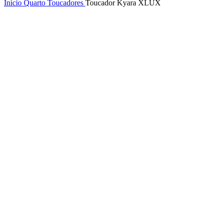
Início
Quarto
Toucadores
Toucador Kyara XLUX