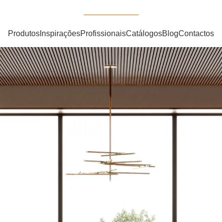
Nova Coleção Noah
Produtos
Inspirações
Profissionais
Catálogos
Blog
Contactos