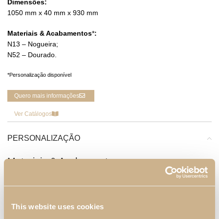
Dimensões:
1050 mm x 40 mm x 930 mm
Materiais & Acabamentos
*
:
N13 – Nogueira;
N52 – Dourado.
*Personalização disponível
Quero mais informações
Ver Catálogos
PERSONALIZAÇÃO
Materiais & Acabamentos
Com mais de 40 anos de experiência no mobiliário, na
Pacheco's encontra uma variada seleção de Materiais e
Acabamentos que vão transformar o seu lar.
This website uses cookies