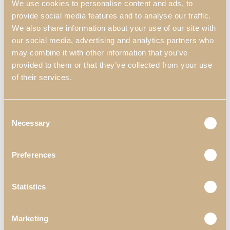
We use cookies to personalise content and ads, to
Quero Personalizar
provide social media features and to analyse our traffic.
We also share information about your use of our site with
our social media, advertising and analytics partners who
Materiais
may combine it with other information that you’ve
Escolha o material que sempre idealizou para a
provided to them or that they’ve collected from your use
sua peça
of their services.
Estofo
Consent
Necessary
Selection
Selecione o Tecido ou Pele Sintética que combina
com a sua decoração
Preferences
Statistics
Marketing