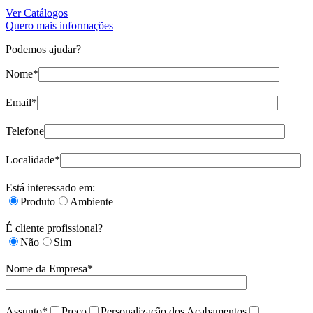
Ver Catálogos
Quero mais informações
Podemos ajudar?
Nome*
Email*
Telefone
Localidade*
Está interessado em:
Produto
Ambiente
É cliente profissional?
Não
Sim
Nome da Empresa*
Assunto*
Preço
Personalização dos Acabamentos