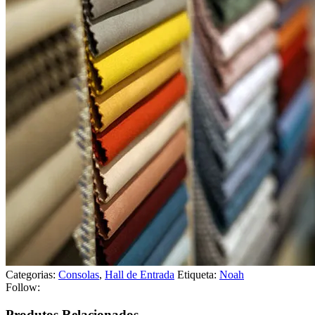
Categorias:
Consolas
,
Hall de Entrada
Etiqueta:
Noah
Follow:
Produtos Relacionados