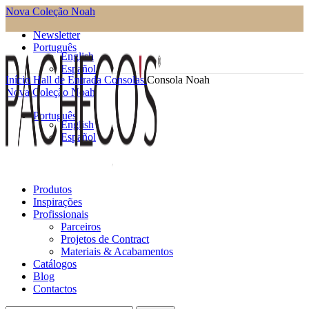
Nova Coleção Noah
Newsletter
Português
English
Español
Início
Hall de Entrada
Consolas
Consola Noah
Nova Coleção Noah
Português
English
Español
Produtos
Inspirações
Profissionais
Parceiros
Projetos de Contract
Materiais & Acabamentos
Catálogos
Blog
Contactos