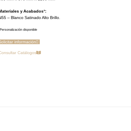
Materiales y Acabados
*
:
N55 – Blanco Satinado Alto Brillo.
Personalización disponible
Solicitar información
Consultar Catálogos