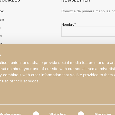
SOCIALES
NEWSLETTER
ok
Conozca de primera mano las n
ram
Nombre*
n
e
st
¿Usted es un cliente Profesional
No
Sí
s
ise content and ads, to provide social media features and to an
rmation about your use of our site with our social media, advertis
 combine it with other information that you’ve provided to them o
He leído y aceptado la
Políti
 use of their services.
Este sitio está protegido por r
de Servicio de Google
.
Preferences
Statistics
Marketing