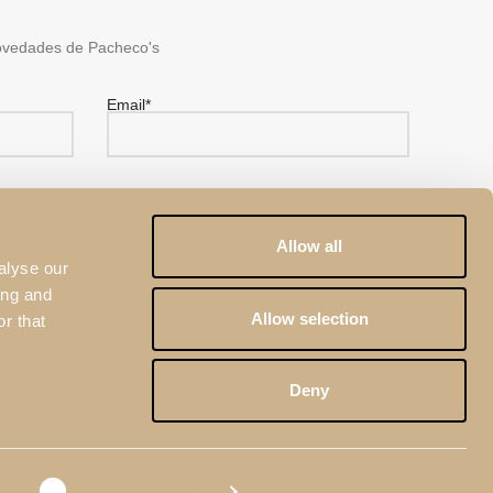
ovedades de Pacheco's
Email*
?
Allow all
alyse our
ing and
Allow selection
r that
ca de Privacidad
de Pacheco's.
eCAPTCHA y por la
Política de Privacidad
y las
Condiciones
Deny
Show details