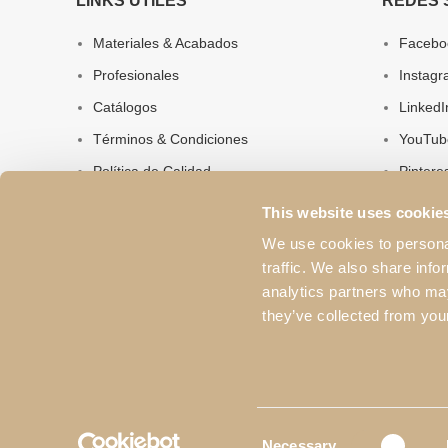
LINKS ÚTILES
REDES 
Materiales & Acabados
Facebo
Profesionales
Instag
Catálogos
LinkedI
Términos & Condiciones
YouTub
Política de Calidad
Pintere
Política de Privacidad
This website uses cookie
Sobre Nosotros
We use cookies to personal
traffic. We also share info
Contactos
analytics partners who may
they’ve collected from your
Consent
Necessary