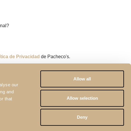
onal?
ítica de Privacidad
de Pacheco's.
r reCAPTCHA y por la
Política de Privacidad
y las
Condiciones
Allow all
alyse our
ing and
Allow selection
r that
Deny