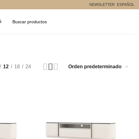
NEWSLETTER
ESPAÑOL
S
12
18
24