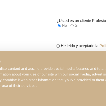
¿Usted es un cliente Profesi
No
Sí
He leído y aceptado la
Pol
Este sitio está protegido po
s
de Servicio de Google
.
ise content and ads, to provide social media features and to an
rmation about your use of our site with our social media, advertis
 combine it with other information that you’ve provided to them o
 use of their services.