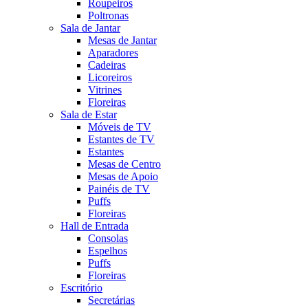
Roupeiros
Poltronas
Sala de Jantar
Mesas de Jantar
Aparadores
Cadeiras
Licoreiros
Vitrines
Floreiras
Sala de Estar
Móveis de TV
Estantes de TV
Estantes
Mesas de Centro
Mesas de Apoio
Painéis de TV
Puffs
Floreiras
Hall de Entrada
Consolas
Espelhos
Puffs
Floreiras
Escritório
Secretárias