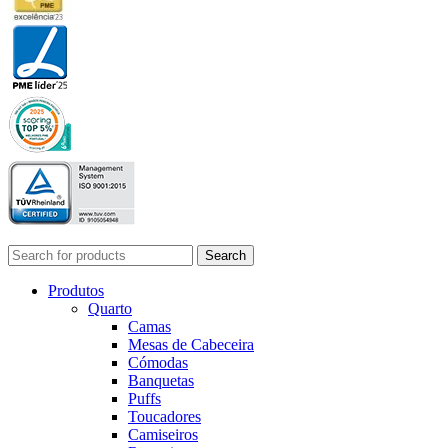
Search
Produtos
Quarto
Camas
Mesas de Cabeceira
Cómodas
Banquetas
Puffs
Toucadores
Camiseiros