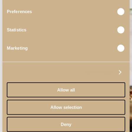
menos 55 centímetros de largura.
Preferences
Statistics
Marketing
Show details
Allow all
Allow selection
Deny