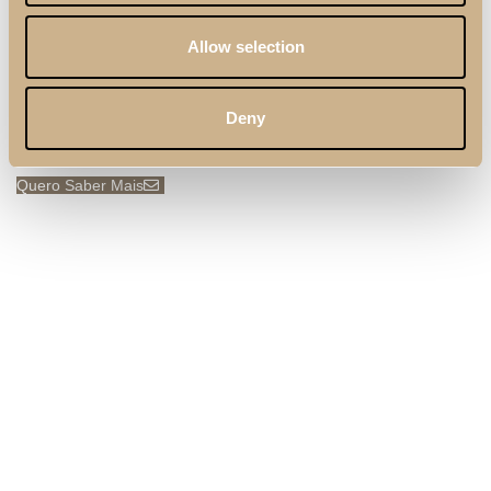
estética e funcionalidade.
Allow selection
A Coleção Noah chega a 2 de junho e acreditamos que
vai querer ver tudo em primeira mão. Subscreva a
nossa Newsletter para fazer parte deste momento.
Deny
Quero Saber Mais