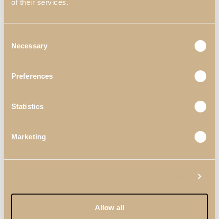
of their services.
Consent
Necessary
Selection
Preferences
Statistics
Marketing
Nova Coleção
Noah
Show details
Estamos quase prontos para lhe mostrar o que temos
vindo a preparar: uma visão renovada sobre conforto,
Allow all