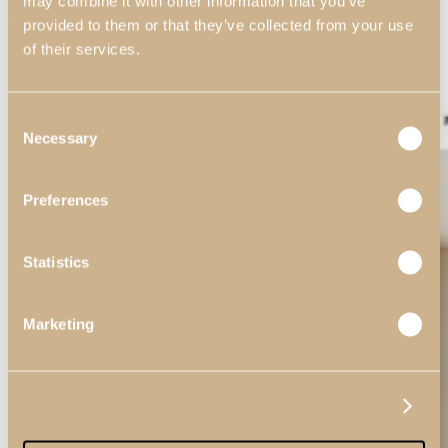
may combine it with other information that you’ve
também páginas
dedicadas especificamente a este segmento de
provided to them or that they’ve collected from your use
mercado, para que lhes seja mais fácil entrarem em contacto
of their services.
connosco e requisitarem os nossos serviços para os seus próximos
projetos.
Consent
Necessary
Selection
Preferences
Statistics
Marketing
Show details