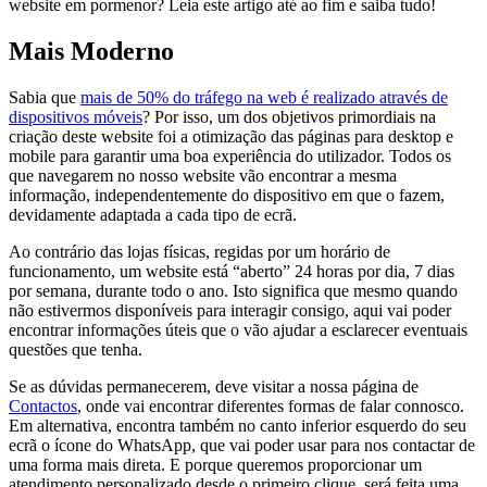
website em pormenor? Leia este artigo até ao fim e saiba tudo!
Mais Moderno
Sabia que
mais de 50% do tráfego na web é realizado através de
dispositivos móveis
? Por isso, um dos objetivos primordiais na
criação deste website foi a otimização das páginas para desktop e
mobile para garantir uma boa experiência do utilizador. Todos os
que navegarem no nosso website vão encontrar a mesma
informação, independentemente do dispositivo em que o fazem,
devidamente adaptada a cada tipo de ecrã.
Ao contrário das lojas físicas, regidas por um horário de
funcionamento, um website está “aberto” 24 horas por dia, 7 dias
por semana, durante todo o ano. Isto significa que mesmo quando
não estivermos disponíveis para interagir consigo, aqui vai poder
encontrar informações úteis que o vão ajudar a esclarecer eventuais
questões que tenha.
Se as dúvidas permanecerem, deve visitar a nossa página de
Contactos
, onde vai encontrar diferentes formas de falar connosco.
Em alternativa, encontra também no canto inferior esquerdo do seu
ecrã o ícone do WhatsApp, que vai poder usar para nos contactar de
uma forma mais direta. E porque queremos proporcionar um
atendimento personalizado desde o primeiro clique, será feita uma