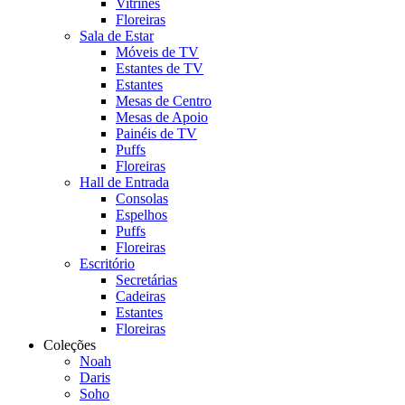
Vitrines
Floreiras
Sala de Estar
Móveis de TV
Estantes de TV
Estantes
Mesas de Centro
Mesas de Apoio
Painéis de TV
Puffs
Floreiras
Hall de Entrada
Consolas
Espelhos
Puffs
Floreiras
Escritório
Secretárias
Cadeiras
Estantes
Floreiras
Coleções
Noah
Daris
Soho