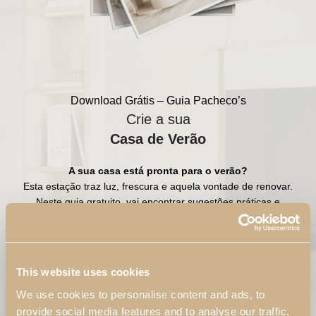
Download Grátis – Guia Pacheco’s
Crie a sua
Casa de Verão
A sua casa está pronta para o verão?
Esta estação traz luz, frescura e aquela vontade de renovar.
Neste guia gratuito, vai encontrar sugestões práticas e
inspirações para transformar cada divisão da sua casa num
espaço mais leve, luminoso e descontraído.
Faça já o download e deixe o verão entrar!
This website uses cookies
We use cookies to personalise content and ads, to
Nome*
provide social media features and to analyse our traffic.