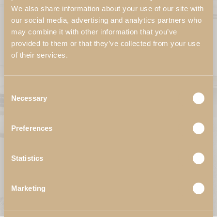
We also share information about your use of our site with
our social media, advertising and analytics partners who
Email*
may combine it with other information that you’ve
provided to them or that they’ve collected from your use
of their services.
É cliente profissional?
Não
Sim
Consent
Necessary
Selection
Subscrever também a nossa Newsletter?
Preferences
Li e aceito a
Política de Privacidade
da Pacheco's.
Statistics
Este site está protegido pelo reCAPTCHA e são aplicados os
Termos e Condições
e a
Política de Privacidade
da Google.
Marketing