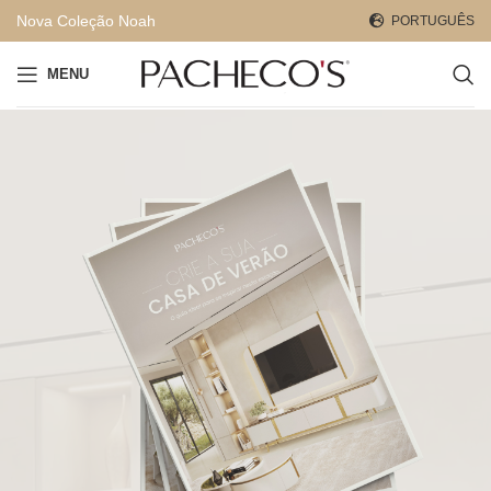
Nova Coleção Noah
PORTUGUÊS
MENU