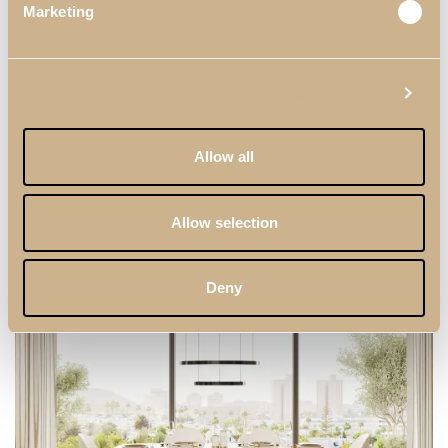
Marketing
Depois da escolha do mobiliário, são muitas vezes os detalhes
mais discretos que ajudam a reforçar a sensação de leveza na
Sala de Jantar
. Um centro de mesa mais simples, uma peça em
Show details
vidro ou cerâmica, a presença de flores ou folhagem natural, um
espelho que amplie a luz ou até a escolha de têxteis mais leves
podem contribuir para um ambiente mais fresco e harmonioso.
Allow all
O mais importante é que esses elementos surjam de forma
natural e sem excessos.
Allow selection
Deny