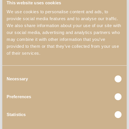
This website uses cookies
We use cookies to personalise content and ads, to
provide social media features and to analyse our traffic.
We also share information about your use of our site with
Misturar Materiais
our social media, advertising and analytics partners who
may combine it with other information that you’ve
provided to them or that they’ve collected from your use
Uma
Sala de Jantar
fresca e elegante raramente resulta da
of their services.
escolha de um único material. Na maioria dos casos, aquilo que
torna o ambiente verdadeiramente harmonioso é a forma como
cores, texturas e acabamentos se relacionam entre si.
Consent
Mais do que procurar uniformidade absoluta, o ideal é construir
Necessary
Selection
um ambiente coerente, onde cada elemento contribui para a
sensação de conforto e fluidez. No fundo, a frescura de uma Sala
Preferences
de Jantar não está apenas na cor ou no estilo das peças, mas
sobretudo na forma como todos os materiais se complementam e
ajudam a criar um espaço sereno, elegante e agradável de viver.
Statistics
Os Pequenos Detalhes