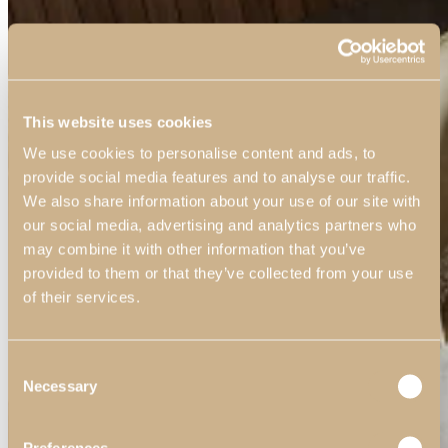
This website uses cookies
We use cookies to personalise content and ads, to
provide social media features and to analyse our traffic.
We also share information about your use of our site with
our social media, advertising and analytics partners who
may combine it with other information that you’ve
provided to them or that they’ve collected from your use
of their services.
Consent
Necessary
Selection