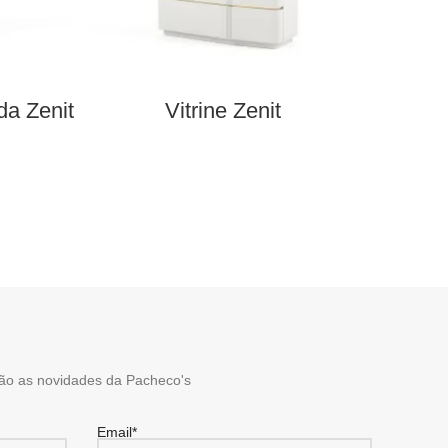
a Zenit
Vitrine Zenit
E
ão as novidades da Pacheco's
Email*