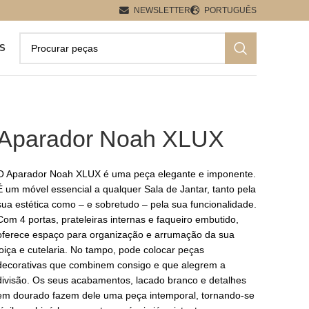
NEWSLETTER
PORTUGUÊS
S
Aparador Noah XLUX
O Aparador Noah XLUX é uma peça elegante e imponente.
É um móvel essencial a qualquer Sala de Jantar, tanto pela
sua estética como – e sobretudo – pela sua funcionalidade.
Com 4 portas, prateleiras internas e faqueiro embutido,
oferece espaço para organização e arrumação da sua
loiça e cutelaria. No tampo, pode colocar peças
decorativas que combinem consigo e que alegrem a
divisão. Os seus acabamentos, lacado branco e detalhes
em dourado fazem dele uma peça intemporal, tornando-se