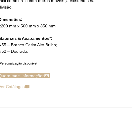
fácil combiná-lo com outros móveis já existentes na
divisão.
Dimensões:
2200 mm x 500 mm x 850 mm
Materiais & Acabamentos
*
:
N55 – Branco Cetim Alto Brilho;
N52 – Dourado.
Personalização disponível
Quero mais informações
Ver Catálogos