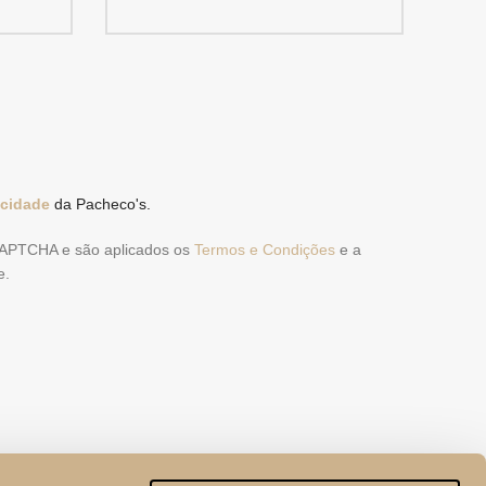
acidade
da Pacheco's.
eCAPTCHA e são aplicados os
Termos e Condições
e a
e.