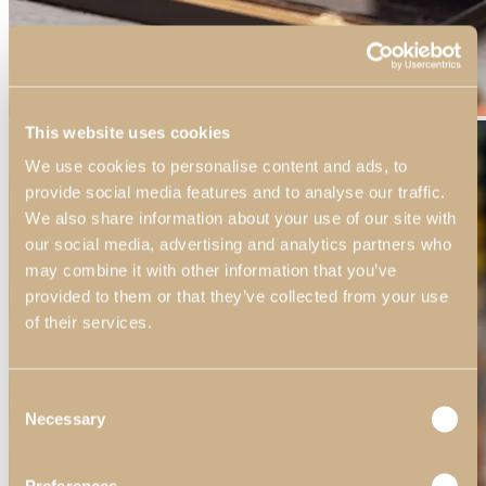
This website uses cookies
We use cookies to personalise content and ads, to
provide social media features and to analyse our traffic.
We also share information about your use of our site with
our social media, advertising and analytics partners who
may combine it with other information that you’ve
provided to them or that they’ve collected from your use
of their services.
Consent
Necessary
Selection